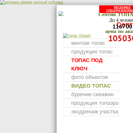
ВЕСЕННЕЕ
СПЕЦПРЕДЛОЖЕ
Септик ТОПА
До 4 челов
Септ
116700
цена по ак
10503
монтаж топас
продукция топас
ТОПАС ПОД
КЛЮЧ
фото объектов
ВИДЕО ТОПАС
бурение скважин
продукция топаэро
экодренаж участка