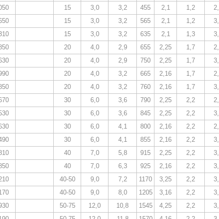
050
15
3,0
3,2
455
2,1
1,2
2
650
15
3,0
3,2
565
2,1
1,2
3
310
15
3,0
3,2
635
2,1
1,3
3
850
20
4,0
2,9
655
2,25
1,7
2
630
20
4,0
2,9
750
2,25
1,7
3
990
20
4,0
3,2
665
2,16
1,7
2
850
20
4,0
3,2
760
2,16
1,7
3
670
30
6,0
3,6
790
2,25
2,2
2
530
30
6,0
3,6
845
2,25
2,2
3
630
30
6,0
4,1
800
2,16
2,2
2
490
30
6,0
4,1
855
2,16
2,2
3
810
40
7,0
5,8
915
2,25
2,2
3
850
40
7,0
6,3
925
2,16
2,2
3
210
40-50
9,0
7,2
1170
3,25
2,2
3
170
40-50
9,0
8,0
1205
3,16
2,2
3
930
50-75
12,0
10,8
1545
4,25
2,2
3
190
50-75
12,0
11,8
1570
4,16
2,2
3