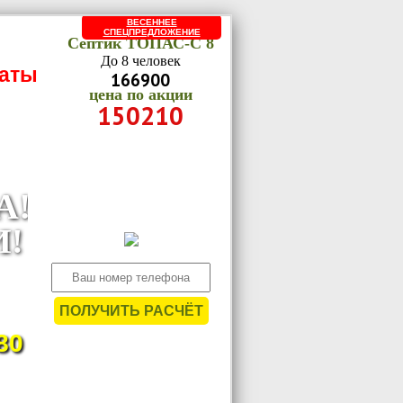
ВЕСЕННЕЕ
СПЕЦПРЕДЛОЖЕНИЕ
Септик ТОПАС-C 8
До 8 человек
латы
166900
цена по акции
150210
Оставьте заявку на
просчёт сметы в
нерабочее время и
А!
получите скидку 10%
И!
ьные
тных
ПОЛУЧИТЬ РАСЧЁТ
тву.
80