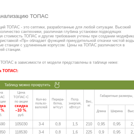
канализацию ТОПАС
ий ТОПАС - это септики, разработанные для любой ситуации. Высокий
количество сантехники, различная глубина установки подводящих
ая стоимость ТОПАС и другие требования учтены при создании модифик
приставкой «Пр» обладает функцией принудительной откачки чистой вод
ные станции с удлиненным корпусом. Цены на ТОПАС различаются в
ей станции.
 ТОПАС в зависимости от модели представлены в таблице ниже:
а ТОПАС!:
на
Цена
Габаритные размеры,
ПАС
ТОПАС-С
Кол-во
Перера-
Потр.
кции
по акции
Вес,
пользо-
ботка,
энергия,
дка
скидка
кг
вателей
м³/сут
кВт/сут
 %
–10 %
,
,
Длина
Ширина
Выс
б.
руб.
590
105030
3-4
0,8
1,5
210
0,95
0,95
2
350
118530
3-4
0,8
1,6
225
0,9
0,95
2