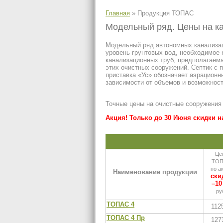
Главная
»
Продукция ТОПАС
Модельный ряд. Цены на 
Модельный ряд автономных канализац
уровень грунтовых вод, необходимое 
канализационных труб, предполагаем
этих очистных сооружений. Септик с 
приставка «Ус» обозначает аэрацион
зависимости от объемов и возможност
Точные цены на очистные сооружения
Акция! Только до 30 Июня скидки н
Це
ТО
по а
Наименование продукции
ски
–10
ру
ТОПАС 4
112
ТОПАС 4 Пр
127