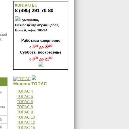
КОНТАКТЫ:
8 (495) 291-70-80
Румянцево,
Бизнес центр «Румянцево»,
Блок А, офис 905/9А
аций
ы,
Работаем ежедневно
00
00
с 8
до 22
Суббота, воскресенье
00
00
с 8
до 21
Модели ТОПАС
ТОПАС 4
 м
ТОПАС 5
ТОПАС 6
ТОПАС 8
ота
ТОПАС 9
ТОПАС 10
,5
ТОПАС 12
,6
ТОПАС 15