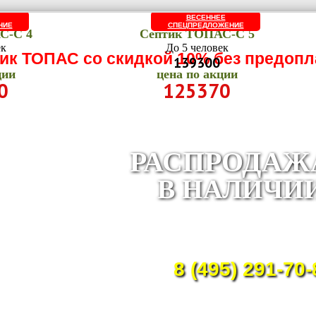
ВЕСЕННЕЕ
НИЕ
СПЕЦПРЕДЛОЖЕНИЕ
С-C 4
Септик ТОПАС-C 5
ек
До 5 человек
ик ТОПАС со скидкой 10% без предоп
139300
ции
цена по акции
0
125370
РАСПРОДАЖ
В НАЛИЧИ
Приглашаем строител
организации и час
застройщиков к сотрудничес
8 (495) 291-70-