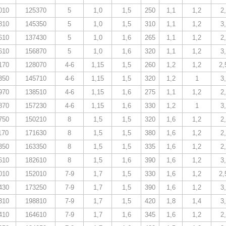
010
125370
5
1,0
1,5
250
1,1
1,2
2
810
145350
5
1,0
1,5
310
1,1
1,2
3
610
137430
5
1,0
1,6
265
1,1
1,2
2
610
156870
5
1,0
1,6
320
1,1
1,2
3
170
128070
4-6
1,15
1,5
260
1,2
1,2
2,
350
145710
4-6
1,15
1,5
320
1,2
1
3
970
138510
4-6
1,15
1,6
275
1,1
1,2
2
870
157230
4-6
1,15
1,6
330
1,2
1
3
750
150210
8
1,5
1,5
320
1,6
1,2
2
170
171630
8
1,5
1,5
380
1,6
1,2
2
350
163350
8
1,5
1,5
335
1,6
1,2
2
610
182610
8
1,5
1,6
390
1,6
1,2
3
010
152010
7-9
1,7
1,5
330
1,6
1,2
2,
430
173250
7-9
1,7
1,5
390
1,6
1,2
3
310
198810
7-9
1,7
1,5
420
1,8
1,4
3
410
164610
7-9
1,7
1,6
345
1,6
1,2
2