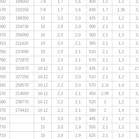
050
184050
7-9
1,7
1,6
400
1,5
1,2
3
570
210150
7-9
1,7
1,6
430
1,7
1,35
3
630
199350
10
2,0
2,0
425
2,1
1,2
2
090
224730
10
2,0
2,0
500
2,1
1,2
3
870
256050
10
2,0
2,0
560
2,1
1,3
3
410
211410
10
2,0
2,1
365
2,1
1,2
2
250
237690
10
2,0
2,1
510
2,1
1,2
3
790
272970
10
2,0
2,1
570
2,1
1,3
3
330
201870
10-12
2,2
2,0
435
2,1
1,2
2,
250
227250
10-12
2,2
2,0
510
2,1
1,2
3
930
258570
10-12
2,2
2,0
570
2,11
1,4
3
570
214650
10-12
2,2
2,1
450
2,05
1,2
2
590
238770
10-12
2,2
2,1
520
2
1,2
3
870
274410
10-12
2,2
2,1
580
2
1,4
3
210
15
3,0
2,9
445
2,1
1,2
2
770
15
3,0
2,9
555
2,1
1,2
3
710
15
3,0
2,9
625
2,1
1,3
3