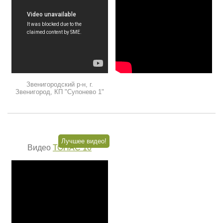
Звенигородский р-н, г.
Звенигород, КП "Супонево 1"
Лучшее видео!
Видео
ТОПАС 10