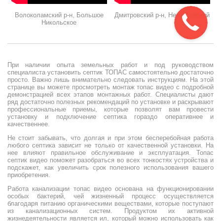
Волоколамский р-н, Большое
Дмитровский р-н, Некрасовский
Никольское
При наличии опыта земельных работ и под руководством
специалиста установить септик ТОПАС самостоятельно достаточно
просто. Важно лишь внимательно следовать инструкциям. На этой
странице вы можете просмотреть монтаж топас видео с подробной
демонстрацией всех этапов монтажных работ. Специалисты дают
ряд достаточно полезных рекомендаций по установке и раскрывают
профессиональные приемы, которые позволят вам провести
установку и подключение септика гораздо оперативнее и
качественнее.
Не стоит забывать, что долгая и при этом бесперебойная работа
любого септика зависит не только от качественной установки. На
нее влияют правильное обслуживание и эксплуатация. Топас
септик видео поможет разобраться во всех тонкостях устройства и
подскажет, как увеличить срок полезного использования вашего
приобретения.
Работа канализации топас видео основана на функционировании
особых бактерий, чей жизненный процесс осуществляется
благодаря питанию органическими веществами, которые поступают
из канализационных систем. Продуктом их активной
жизнедеятельности является ил, который можно использовать как