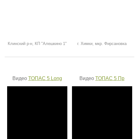
Клинский р-н, КП "Алешкино 1"
г. Химки, мкр. Фирсановка
Видео
ТОПАС 5 Long
Видео
ТОПАС 5 Пр