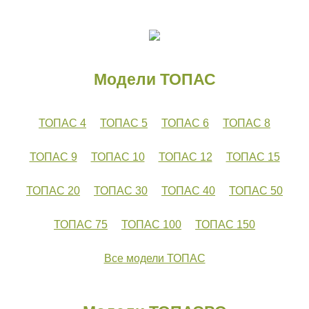
Модели ТОПАС
ТОПАС 4
ТОПАС 5
ТОПАС 6
ТОПАС 8
ТОПАС 9
ТОПАС 10
ТОПАС 12
ТОПАС 15
ТОПАС 20
ТОПАС 30
ТОПАС 40
ТОПАС 50
ТОПАС 75
ТОПАС 100
ТОПАС 150
Все модели ТОПАС