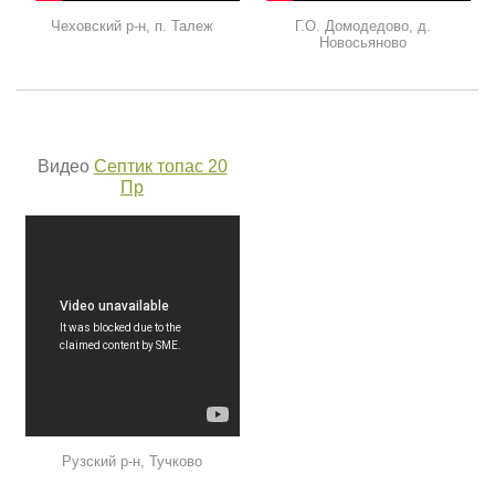
Чеховский р-н, п. Талеж
Г.О. Домодедово, д.
Новосьяново
Видео
Септик топас 20
Пр
Рузский р-н, Тучково