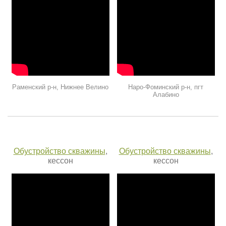
Раменский р-н, Нижнее Велино
Наро-Фоминский р-н, пгт
Алабино
Обустройство скважины
,
Обустройство скважины
,
кессон
кессон