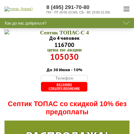
8 (495) 291-70-80
ПН - ПТ (8:00-22:00), СБ - ВС (9:00-21:00)
Как до нас добраться?
Септик ТОПАС-C 4
До 4 человек
116700
цена по акции
105030
До 30 Июня - 10%
ВЕСЕННЕЕ
СПЕЦПРЕДЛОЖЕНИЕ
Закажите бесплатный выезд
специалиста