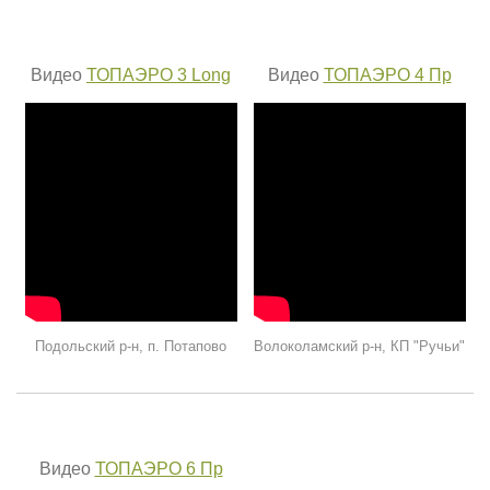
Видео
ТОПАЭРО 3 Long
Видео
ТОПАЭРО 4 Пр
Подольский р-н, п. Потапово
Волоколамский р-н, КП "Ручьи"
Видео
ТОПАЭРО 6 Пр