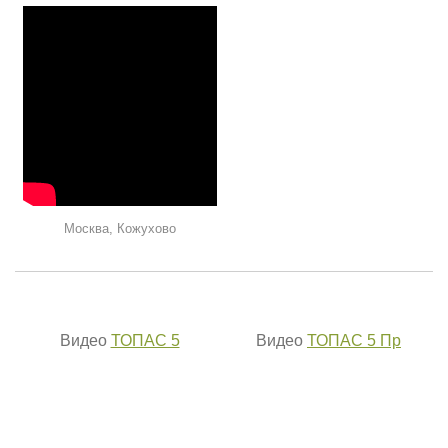
Москва, Кожухово
Видео
ТОПАС 5
Видео
ТОПАС 5 Пр