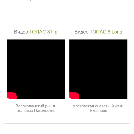
Видео
ТОПАС 8 Пр
Видео
ТОПАС 8 Long
Волоколамский р-н, п.
Московская область, Химки,
Большое Никольское
Яковлево