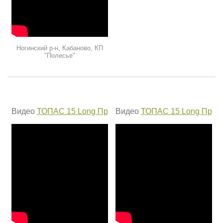
Ногинский р-н, Кабаново, КП
"Полесье"
Видео
ТОПАС 15 Long Пр
Видео
ТОПАС 15 Long Пр