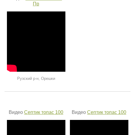
Пр
Рузский р-н, Орешки
Видео
Септик топас 100
Видео
Септик топас 100