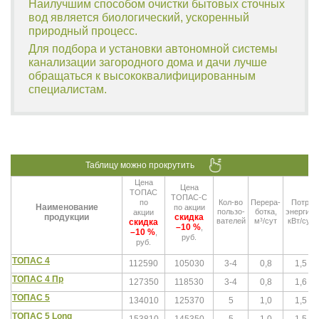
Наилучшим способом очистки бытовых сточных
вод является биологический, ускоренный
природный процесс.
Для подбора и установки автономной системы
канализации загородного дома и дачи лучше
обращаться к высококвалифицированным
специалистам.
Цена
Цена
ТОПАС
ТОПАС-С
по
Кол-во
Перера-
Потр.
Наименование
по акции
пользо-
ботка,
энергия,
акции
продукции
скидка
вателей
м³/сут
кВт/сут
скидка
–10 %
,
–10 %
,
руб.
руб.
ТОПАС 4
112590
105030
3-4
0,8
1,5
ТОПАС 4 Пр
127350
118530
3-4
0,8
1,6
ТОПАС 5
134010
125370
5
1,0
1,5
ТОПАС 5 Long
153810
145350
5
1,0
1,5