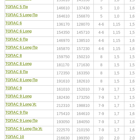
ТОПАС 5 Пр
146610
137430
5
1,0
1,6
ТОПАС 5 Long Пр
164610
156870
5
1,0
1,6
ТОПАС 6
136170
128070
4-6
1,15
1,5
ТОПАС 6 Long
154350
145710
4-6
1,15
1,5
ТОПАС 6 Пр
146970
138510
4-6
1,15
1,6
ТОПАС 6 Long Пр
165870
157230
4-6
1,15
1,6
ТОПАС 8
159750
150210
8
1,5
1,5
ТОПАС 8 Long
181170
171630
8
1,5
1,5
ТОПАС 8 Пр
172350
163350
8
1,5
1,5
ТОПАС 8 Long Пр
191610
182610
8
1,5
1,6
ТОПАС 9
161010
152010
7-9
1,7
1,5
ТОПАС 9 Long
182430
173250
7-9
1,7
1,5
ТОПАС 9 Long Ус
212310
198810
7-9
1,7
1,5
ТОПАС 9 Пр
175410
164610
7-9
1,7
1,6
ТОПАС 9 Long Пр
193050
184050
7-9
1,7
1,6
ТОПАС 9 Long Пр Ус
222570
210150
7-9
1,7
1,6
ТОПАС 10
216630
199350
10
2,0
2,0