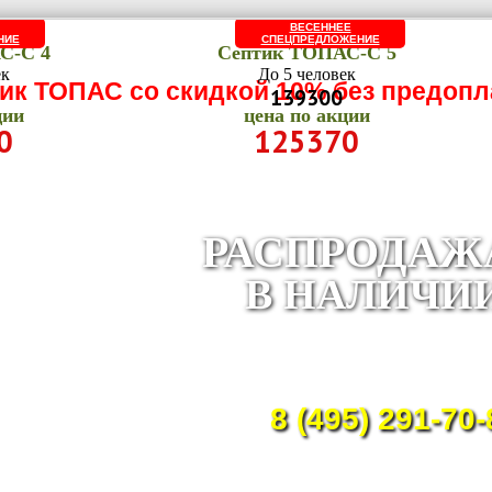
ВЕСЕННЕЕ
НИЕ
СПЕЦПРЕДЛОЖЕНИЕ
С-C 4
Септик ТОПАС-C 5
ек
До 5 человек
ик ТОПАС со скидкой 10% без предоп
139300
ции
цена по акции
0
125370
РАСПРОДАЖ
В НАЛИЧИ
Приглашаем строител
организации и час
застройщиков к сотрудничес
8 (495) 291-70-