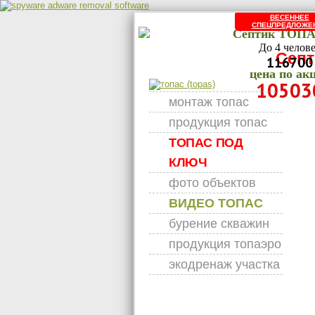
ВЕСЕННЕЕ
СПЕЦПРЕДЛОЖЕ
Септик ТОПА
До 4 челов
Септ
116700
цена по ак
10503
монтаж топас
продукция топас
ТОПАС ПОД
КЛЮЧ
фото объектов
ВИДЕО ТОПАС
бурение скважин
продукция топаэро
экодренаж участка