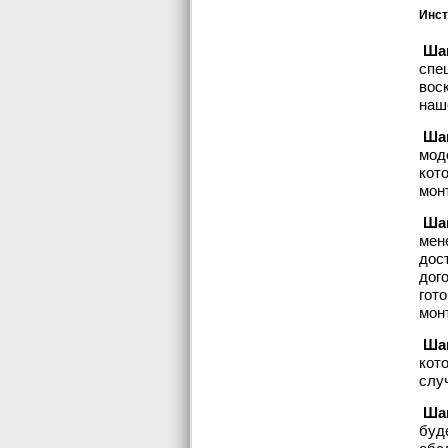
Инст
Шаг
спе
вос
наш
Шаг
мод
кот
мон
Шаг
мен
дос
дог
гот
мон
Шаг
кот
слу
Шаг
буд