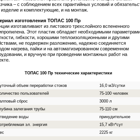
азчика – с соблюдением всех гарантийных условий и обязательс
а изделие и комплектующие, и на монтаж.
ериал изготовления ТОПАС 100 Пр
нции изготавливают из листового трехслойного вспененного
ипропилена. Этот пластик обладает необходимыми параметрам
ткости, гибкости, хорошими теплоизоляционными и другими
йствами, не подвержен разложению, надежно соединяется
одом нагрева, пайки и на автоматизированном современном
рудовании, и вручную при проведении монтажных работ на
екте.
ТОПАС 100 Пр технические характеристики
уточный объем переработки стоков
16,0 м3/сутки
оличество пользователей
75-100 человек
алповый сброс
3000 л
лубина залегания трубы
75-110 см
тведение воды
принудительное
отребляемая эл. энергия
15,7 кВт*сут
ес
2225 кг