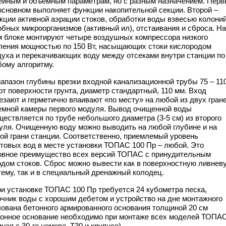
ейным и объемным параметрам, но с разным назначением. Пер
 основном выполняет функции накопительной секции. Второй –
кции активной аэрации стоков, обработки воды взвесью колони
обных микроорганизмов (активный ил), отстаивания и сброса. На
м блоке монтируют четыре воздушных компрессора низкого
ления мощностью по 150 Вт, насыщающих стоки кислородом
духа и перекачивающих воду между отсеками внутри станции по
бому алгоритму.
иапазон глубины врезки входной канализационной трубы 75 – 11
 от поверхности грунта, диаметр стандартный, 110 мм. Вход
езают и герметично впаивают «по месту» на любой из двух гран
емной камеры первого модуля. Вывод очищенной воды
ществляется по трубе небольшого диаметра (3-5 см) из второго
уля. Очищенную воду можно выводить на любой глубине и на
ой грани станции. Соответственно, приемлемый уровень
нтовых вод в месте установки ТОПАС 100 Пр – любой. Это
овное преимущество всех версий ТОПАС с принудительным
одом стоков. Сброс можно вывести как в поверхностную ливнев
тему, так и в специальный дренажный колодец.
ри установке ТОПАС 100 Пр требуется 24 кубометра песка,
очник воды с хорошим дебетом и устройство на дне монтажного
лована бетонного армированного основания толщиной 20 см
тонное основание необходимо при монтаже всех моделей ТОПАС
ная с 30-го номера, Т30 и крупнее).