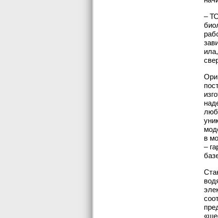
– Т
био
раб
зав
ила
све
Ори
пос
изг
над
люб
уни
мод
в м
– г
баз
Ста
вод
элек
соо
пре
«ше