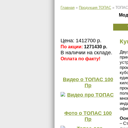
Главная
»
Продукция ТОПАС
»
ТОПАС
Мод
Цена: 1412700 р.
Ку
По акции:
1271430 р.
Дву
В наличии на складе.
при
Оплата по факту!
уст
про
куб
еди
Видео о
ТОПАС 100
кил
Пр
про
пол
мно
инд
офи
Фото о
ТОПАС 100
Осн
Пр
– С