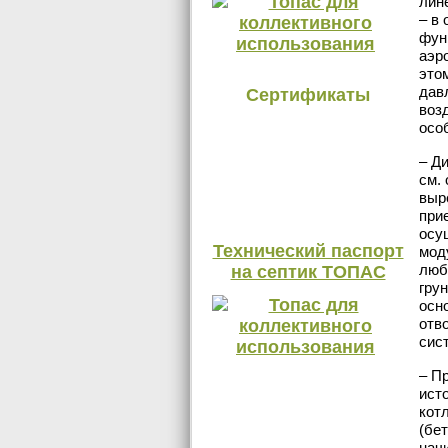
лин
– в
фун
аэр
это
дав
Сертификаты
воз
осо
– Д
см.
выр
при
осу
Технический паспорт
мод
люб
на септик ТОПАС
гру
осн
отв
сис
– П
ист
кот
(бе
начи