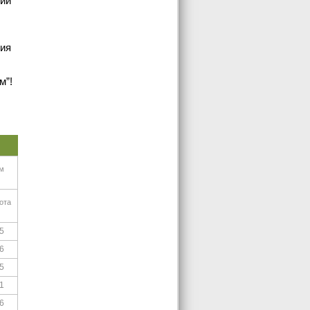
кий
ния
м”!
м
ота
5
6
5
1
6