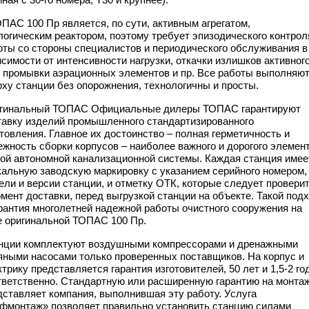
ОПАС 100 Пр является, по сути, активным агрегатом,
логическим реактором, поэтому требует эпизодического контрол
оты со стороны специалистов и периодического обслуживания в
исимости от интенсивности нагрузки, откачки излишков активног
, промывки аэрационных элементов и пр. Все работы выполняю
рху станции без опорожнения, технологичны и просты.
гинальный ТОПАС Официальные дилеры ТОПАС гарантируют
тавку изделий промышленного стандартизированного
отовления. Главное их достоинство – полная герметичность и
ежность сборки корпусов – наиболее важного и дорогого элемен
ой автономной канализационной системы. Каждая станция имее
кальную заводскую маркировку с указанием серийного номером,
ели и версии станции, и отметку ОТК, которые следует провери
омент доставки, перед выгрузкой станции на объекте. Такой под
арантия многолетней надежной работы очистного сооружения на
е оригинальной ТОПАС 100 Пр.
нции комплектуют воздушными компрессорами и дренажными
яными насосами только проверенных поставщиков. На корпус и
трику представляется гарантия изготовителей, 50 лет и 1,5-2 го
тветственно. Стандартную или расширенную гарантию на монта
дставляет компания, выполнившая эту работу. Услуга
фмонтаж» позволяет правильно установить станцию силами