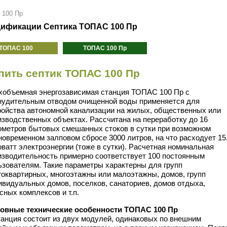
 100 Пр
ификации Септика ТОПАС 100 Пр
ТОПАС 100
ТОПАС 100 Пр
пить септик ТОПАС 100 Пр
хобъемная энергозависимая станция ТОПАС 100 Пр с
нудительным отводом очищенной воды применяется для
ройства автономной канализации на жилых, общественных или
изводственных объектах. Рассчитана на переработку до 16
ометров бытовых смешанных стоков в сутки при возможном
новременном залповом сбросе 3000 литров, на что расходует 15
оватт электроэнергии (тоже в сутки). Расчетная номинальная
изводительность примерно соответствует 100 постоянным
ьзователям. Такие параметры характерны для групп
гоквартирных, многоэтажны или малоэтажны, домов, групп
ивидуальных домов, поселков, санаториев, домов отдыха,
сных комплексов и т.п.
овные технические особенности ТОПАС 100 Пр
танция состоит из двух модулей, одинаковых по внешним