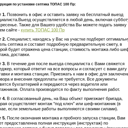
рукция по установке септика ТОПАС 100 Пр:
 1.
Позвонить в офис и оставить заявку на бесплатный выезд
циалиста.Выезд осуществляется в любой день, включая суббот
кресенье. Также для Вашего удобства Вы можете подать заявку 
ем сайте -
купить ТОПАС 100 Пр
 2.
Специалист, находясь у Вас на участке подберет оптималь
ель септика и составит подробную предварительную смету, в
орой будет отражена цена станции, стоимость монтажа либо ше
тажа, доставки.
 3.
В течение дня после выезда специалиста с Вами свяжется
еджер, который ответит на все вопросы и согласует с вами дату
тавки и монтажа станции. Приезжать к нам в офис для заключен
овора и внесения предоплаты не требуется. Все документы
овятся бухгалтерией и передаются через водителя или
тажников. Оплата производится по факту выполнения работ.
 4.
В согласованный день, на Ваш объект приезжает бригада,
орая осуществляет монтаж “под ключ” или шеф-монтажник (в
чае, если земельные работы выполняются своими силами).
 5.
После окончания монтажа и пробного запуска станции, Вам
ет предоставленна полная инструкция (инструктаж) по