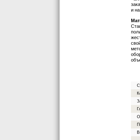
зак
и н
Мат
Ста
пол
жес
сво
мет
обо
объ
С
К
З
Г
О
П
В