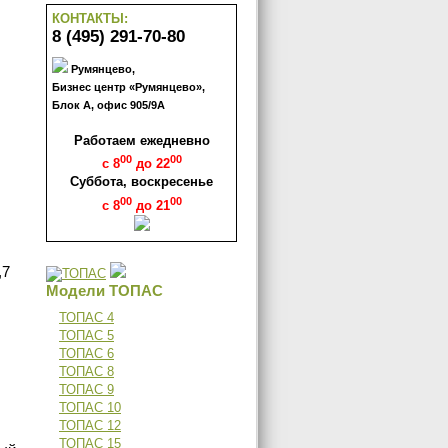
КОНТАКТЫ:
8 (495) 291-70-80
Румянцево,
Бизнес центр «Румянцево»,
Блок А, офис 905/9А
Работаем ежедневно
00
00
с 8
до 22
Суббота, воскресенье
00
00
с 8
до 21
,7
Модели ТОПАС
ТОПАС 4
ТОПАС 5
ТОПАС 6
ТОПАС 8
ТОПАС 9
ТОПАС 10
ТОПАС 12
ТОПАС 15