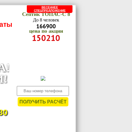
ВЕСЕННЕЕ
СПЕЦПРЕДЛОЖЕНИЕ
Септик ТОПАС-C 8
До 8 человек
латы
166900
цена по акции
150210
Оставьте заявку на
просчёт сметы в
нерабочее время и
А!
получите скидку 10%
И!
ьные
тных
ПОЛУЧИТЬ РАСЧЁТ
тву.
80