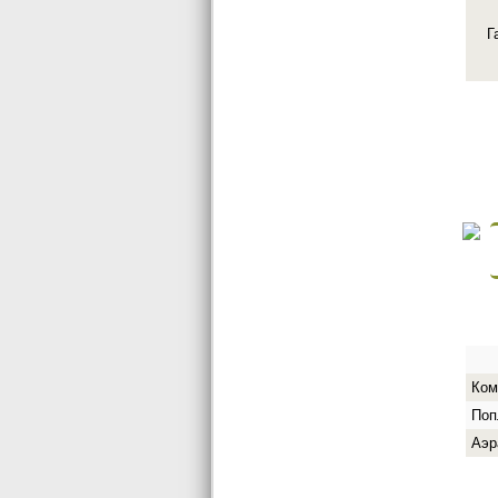
Г
Ком
Поп
Аэр