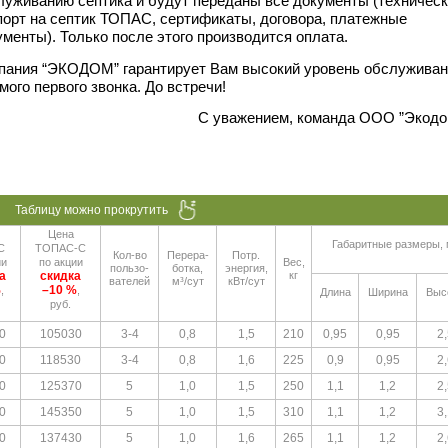
луживанию септика и будут переданы все документы (техничес
порт на септик ТОПАС, сертификаты, договора, платежные
ументы). Только после этого производится оплата.
пания “ЭКОДОМ” гарантирует Вам высокий уровень обслужива
мого первого звонка. До встречи!
С уважением, команда ООО ”Экодо
Цена
Габаритные размеры, 
С
ТОПАС-С
Кол-во
Перера-
Потр.
ии
по акции
Вес,
пользо-
ботка,
энергия,
а
скидка
кг
вателей
м³/сут
кВт/сут
%
–10 %
,
,
Длина
Ширина
Выс
руб.
0
105030
3-4
0,8
1,5
210
0,95
0,95
2,
0
118530
3-4
0,8
1,6
225
0,9
0,95
2,
0
125370
5
1,0
1,5
250
1,1
1,2
2,
0
145350
5
1,0
1,5
310
1,1
1,2
3,
0
137430
5
1,0
1,6
265
1,1
1,2
2,