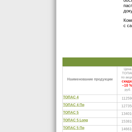
обс
пас
док
Ком
с са
Цена
ТОПА
по акц
Наименование продукции
скидк
–10 
руб.
ТОПАС 4
11259
ТОПАС 4 Пр
12735
ТОПАС 5
13401
ТОПАС 5 Long
15381
ТОПАС 5 Пр
14661