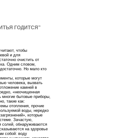
ИТЬЯ ГОДИТСЯ”
считают, чтобы
ьевой и для
статочно очистить от
ска. Одним словом,
 достаточно. Но мало кто
ементы, которые могут
вью человека, вызвать
 отложение камней в
нередко, «неочищенная
ь многие бытовые приборы,
о, такие как:
темы отопления, прочие
пользуемой воды, нередко
загрязнений», которые
стеме. Зачастую,
 солей, обнаруживаются
 сказываются на здоровье
ам собой: воду