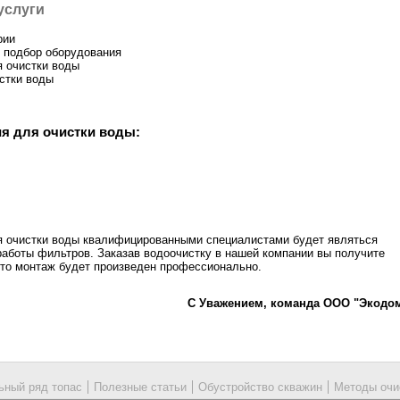
услуги
рии
и подбор оборудования
я очистки воды
стки воды
я для очистки воды:
я очистки воды квалифицированными специалистами будет являться
работы фильтров. Заказав водоочистку в нашей компании вы получите
что монтаж будет произведен профессионально.
С Уважением, команда ООО "Экодо
ный ряд топас
Полезные статьи
Обустройство скважин
Методы очи