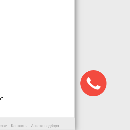
м"
стки
Контакты
Анкета подбора