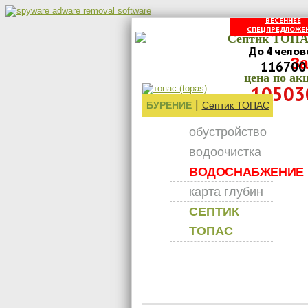
ВЕСЕННЕЕ
СПЕЦПРЕДЛОЖЕ
Септик ТОПА
До 4 челов
З
116700
цена по ак
10503
|
БУРЕНИЕ
Септик ТОПАС
обустройство
водоочистка
ВОДОСНАБЖЕНИЕ
карта глубин
СЕПТИК
ТОПАС