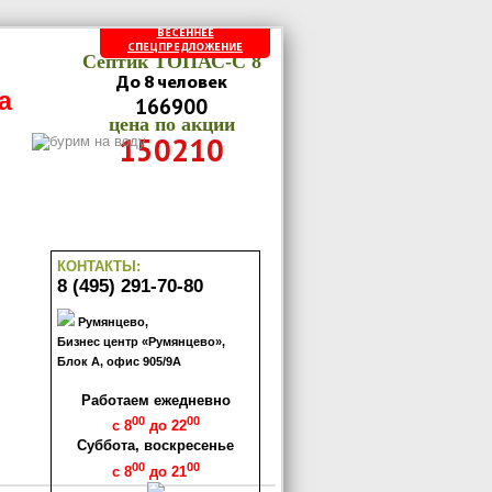
ВЕСЕННЕЕ
СПЕЦПРЕДЛОЖЕНИЕ
Септик ТОПАС-C 8
До 8 человек
а
166900
цена по акции
150210
КОНТАКТЫ:
8 (495) 291-70-80
Румянцево,
Бизнес центр «Румянцево»,
Блок А, офис 905/9А
Работаем ежедневно
00
00
с 8
до 22
Суббота, воскресенье
00
00
с 8
до 21