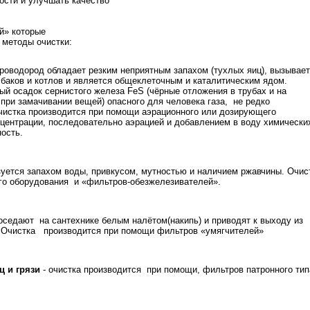
ости и улучшать качество
й» которые
 методы очистки:
роводород обладает резким неприятным запахом (тухлых яиц), вызывает
 баков и котлов и является общеклеточным и каталитическим ядом.
ый осадок сернистого железа FeS (чёрные отложения в трубах и на
при замачивании вещей) опасного для человека газа, не редко
чистка производится при помощи аэрационного или дозирующего
нцентрации, последовательно аэрацией и добавлением в воду химически
ость.
зуется запахом воды, привкусом, мутностью и наличием ржавчины. Очис
го оборудования и «фильтров-обезжелезивателей».
оседают на сантехнике белым налётом(накипь) и приводят к выходу из
 Очистка производится при помощи фильтров «умягчителей»
ц и грязи
- очистка производится при помощи, фильтров патронного тип