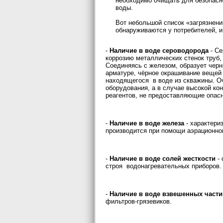
необходимо очищать для безопасн
воды.
Вот небольшой список «загрязнени
обнаруживаются у потребителей, и
-
Наличие в воде сероводорода
- Се
коррозию металлических стенок труб,
Соединяясь с железом, образует черн
арматуре, чёрное окрашивание вещей 
находящегося в воде из скважины. О
оборудования, а в случае высокой ко
реагентов, не предоставляющие опасн
-
Наличие в воде железа
- характери
производится при помощи аэрационно
-
Наличие в воде солей жесткости
- 
строя водонагревательных приборов.
-
Наличие в воде взвешенных части
фильтров-грязевиков.