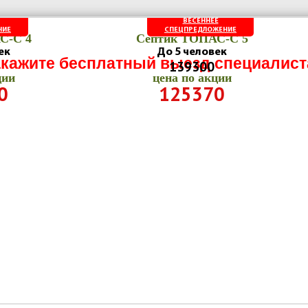
ВЕСЕННЕЕ
НИЕ
СПЕЦПРЕДЛОЖЕНИЕ
С-C 4
Септик ТОПАС-C 5
ек
До 5 человек
акажите бесплатный выезд специалист
139300
ции
цена по акции
0
125370