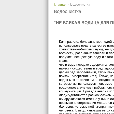
Главная
»
Водоочистка
Водоочистка
“НЕ ВСЯКАЯ ВОДИЦА ДЛЯ П
Как правило, большинство людей 
использовать воду в качестве пит
хозяйственно-бытовых нужд, её до
мутности, различных взвесей и пе
получить бесцветную воду и этого
знает,
что в воде нередко содержатся эл
нанести существенный вред здоро
целый ряд заболеваний, таких как
почках, гипертония и т.д. Также, 
вода» может привезти в негодност
которые мы используем повсеместн
водонагревательные приборы, сис
коммуникации. Проведя анализ ис
люди удивляются разнообразием «
обнаруживаются именно у них в си
превышено содержание металлов и
бактерии, которые неблагоприятно
человека. Вывод напрашивается с