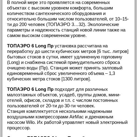
В полной мере это проявляется на современных
объектах с высоким уровнем комфорта, большим
количеством сантехнического оборудования и
относительно большим числом пользователей, от 10–15-
ти до 200 человек (ТОПАЭРО 3…32). Экологические
параметры и надежность станций новой линии также на
самом высоком современном уровне.
ТОПАЭРО 6 Long Пр
установка рассчитана на
переработку до шести кубических метров [6 тыс. литров]
бытовых стоков в сутки, имеет удлиненную горловину
(Long) и снабжена системой принудительного сброса
очищено воды (Пр). Станция может принять залповый
единовременный сброс увеличенного объема – 1,3
кубических метра стоков [1300 литров].
ТОПАЭРО 6 Long Пр
подходит для различных
малоэтажных объектов, усадеб, группы домов, мини-
отелей, офисов, складов и т.п. с числом постоянных
пользователей от 20-ти до 30-ти человек.
Станция комплектуется несколькими надежными
воздушными компрессорами AirMac и дренажным
насосом Wilo. Их работой управляет новый электронный
процессор.