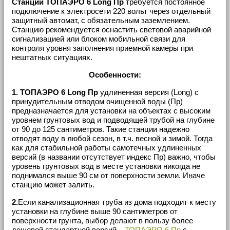
Станции ТОПАЭРО 6 Long Пр
требуется постоянное
подключение к электросети 220 вольт через отдельный
защитный автомат, с обязательным заземлением.
Станцию рекомендуется оснастить световой аварийной
сигнализацией или блоком мобильной связи для
контроля уровня заполнения приемной камеры при
нештатных ситуациях.
Особенности:
1.
ТОПАЭРО 6 Long Пр
удлиненная версия (Long) с
принудительным отводом очищенной воды (Пр)
предназначается для установки на объектах с высоким
уровнем грунтовых вод и подводящей трубой на глубине
от 90 до 125 сантиметров. Такие станции надежно
отводят воду в любой сезон, в т.ч. весной и зимой. Тогда
как для стабильной работы самотечных удлиненных
версий (в названии отсутствует индекс Пр) важно, чтобы
уровень грунтовых вод в месте установки никогда не
поднимался выше 90 см от поверхности земли. Иначе
станцию может залить.
2.
Если канализационная труба из дома подходит к месту
установки на глубине выше 90 сантиметров от
поверхности грунта, выбор делают в пользу более
дешевой стандартной версий –
ТОПАЭРО 6 Пр
с