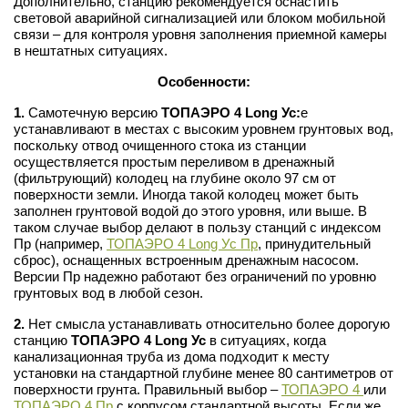
Дополнительно, станцию рекомендуется оснастить
световой аварийной сигнализацией или блоком мобильной
связи – для контроля уровня заполнения приемной камеры
в нештатных ситуациях.
Особенности:
1.
Самотечную версию
ТОПАЭРО 4 Long Ус:
е
устанавливают в местах с высоким уровнем грунтовых вод,
поскольку отвод очищенного стока из станции
осуществляется простым переливом в дренажный
(фильтрующий) колодец на глубине около 97 см от
поверхности земли. Иногда такой колодец может быть
заполнен грунтовой водой до этого уровня, или выше. В
таком случае выбор делают в пользу станций с индексом
Пр (например,
ТОПАЭРО 4 Long Ус Пр
, принудительный
сброс), оснащенных встроенным дренажным насосом.
Версии Пр надежно работают без ограничений по уровню
грунтовых вод в любой сезон.
2.
Нет смысла устанавливать относительно более дорогую
станцию
ТОПАЭРО 4 Long Ус
в ситуациях, когда
канализационная труба из дома подходит к месту
установки на стандартной глубине менее 80 сантиметров от
поверхности грунта. Правильный выбор –
ТОПАЭРО 4
или
ТОПАЭРО 4 Пр
с корпусом стандартной высоты. Если же