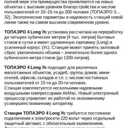
полной мере эти преимущества проявляются на новых
объектах с высоким уровнем благоустройства и числом
пользователей от 10–15-ти до 200 человек (ТОПАЭРО 3…
32). Экологические параметры и надежность станций новой
линии также на самом высоком современном уровне.
ТОПАЭРО 4 Long Ус
установка рассчитана на переработку
до четырех кубических метров [4 тыс. литров] бытовых
стоков в сутки и имеет удлиненную горловину (Long) и
усиленный корпус (Ус). Станция может принять залповый
сброс увеличенного объема – значительно более одного
кубического метра стоков [до 1200 литров].
ТОПАЭРО 4 Long Ус
подходит для различных
малоэтажных объектов, усадеб, группы домов, мини-
отелей, офисов, складов и т.п. с числом постоянных
пользователей от 15-ти до 20-ти человек.
Станция комплектуется несколькими надежными
воздушными компрессорами AirMac. Новый электронный
процессор управляет их работой по экономичному
усовершенствованному алгоритму.
Станции ТОПАЭРО 4 Long Ус
требуется постоянное
подключение к электросети 220 вольт через отдельный
защитный автомат, с обязательным заземлением.