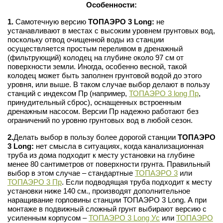
Особенности:
1.
Самотечную версию
ТОПАЭРО 3 Long:
не
устанавливают в местах с высоким уровнем грунтовых вод,
поскольку отвод очищенной воды из станции
осуществляется простым переливом в дренажный
(фильтрующий) колодец на глубине около 97 см от
поверхности земли. Иногда, особенно весной, такой
колодец может быть заполнен грунтовой водой до этого
уровня, или выше. В таком случае выбор делают в пользу
станций с индексом Пр (например,
ТОПАЭРО 3 long Пр
,
принудительный сброс), оснащенных встроенным
дренажным насосом. Версии Пр надежно работают без
ограничений по уровню грунтовых вод в любой сезон.
2.
Делать выбор в пользу более дорогой станции
ТОПАЭРО
3 Long:
нет смысла в ситуациях, когда канализационная
труба из дома подходит к месту установки на глубине
менее 80 сантиметров от поверхности грунта. Правильный
выбор в этом случае – стандартные
ТОПАЭРО 3
или
ТОПАЭРО 3 Пр
. Если подводящая труба подходит к месту
установки ниже 140 см., производят дополнительное
наращивание горловины станции ТОПАЭРО 3 Long. А при
монтаже в подвижный сложный грунт выбирают версию с
усиленным корпусом –
ТОПАЭРО 3 Long Ус
или
ТОПАЭРО