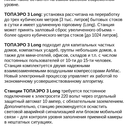
уровне.
ТОПАЭРО 3 Long:
установка рассчитана на переработку
до трех кубических метров [3 тыс. литров] бытовых стоков
в сутки и имеет удлиненную горловину (Long). Станция
может принять залповый сброс увеличенного объема –
более одного кубического метра стоков [до 1024 литров].
ТОПАЭРО 3 Long
подходит для капитальных частных
домов, компактных усадеб, группы небольших домов, а
также для мини-отелей, офисов, складов и т.п. с числом
постоянных пользователей от 10-ти до 15-ти человек.
Станция комплектуется двумя надежными
взаимозаменяемыми воздушными компрессорами AirMac.
Новый электронный процессор управляет их работой по
экономичному усовершенствованному алгоритму.
Станции ТОПАЭРО 3 Long
требуется постоянное
подключение к электросети 220 вольт через отдельный
защитный автомат 10 ампер, с обязательным заземлением.
Дополнительно, станцию рекомендуется оснастить
световой аварийной сигнализацией или блоком мобильной
связи – для контроля уровня заполнения приемной камеры
в нештатных ситуациях.