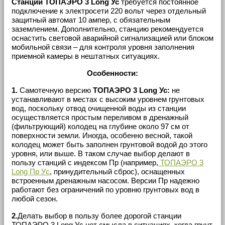
Станции ТОПАЭРО 3 Long Ус
требуется постоянное
подключение к электросети 220 вольт через отдельный
защитный автомат 10 ампер, с обязательным
заземлением. Дополнительно, станцию рекомендуется
оснастить световой аварийной сигнализацией или блоком
мобильной связи – для контроля уровня заполнения
приемной камеры в нештатных ситуациях.
Особенности:
1.
Самотечную версию
ТОПАЭРО 3 Long Ус:
не
устанавливают в местах с высоким уровнем грунтовых
вод, поскольку отвод очищенной воды из станции
осуществляется простым переливом в дренажный
(фильтрующий) колодец на глубине около 97 см от
поверхности земли. Иногда, особенно весной, такой
колодец может быть заполнен грунтовой водой до этого
уровня, или выше. В таком случае выбор делают в
пользу станций с индексом Пр (например,
ТОПАЭРО 3
Long Пр Ус
, принудительный сброс), оснащенных
встроенным дренажным насосом. Версии Пр надежно
работают без ограничений по уровню грунтовых вод в
любой сезон.
2.
Делать выбор в пользу более дорогой станции
ТОПАЭРО 3 Long Ус нет смысла в ситуациях, когда грунт