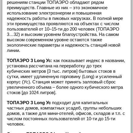
решениям станции ТОПАЭРО обладают рядом
преимуществ. Главные из них – это экономичное
использование электроэнергии и повышенная
надежность работы в пиковых нагрузках. В полной мере
эти преимущества проявляются на объектах с числом
пользователей от 10–15-ти до 200 человек (ТОПАЭРО
3…32) и высоким уровнем благоустройства. На самом
высоком современном уровне остаются также
экологические параметры и надежность станций новой
линии.
ТОПАЭРО 3 Long Ус:
как показывает индекс в названии,
установка рассчитана на переработку до трех
кубических метров [3 тыс. литров] бытовых стоков в
сутки, имеет удлиненную горловину (Long) и усиленный
корпус (Ус). Станция может принять залповый сброс
увеличенного объема – более одного кубического метра
стоков [до 1024 литров].
ТОПАЭРО 3 Long Ус
подходит для капитальных
частных домов, компактных усадеб, группы небольших
домов, а также для мини-отелей, офисов, складов и т.п. с
числом постоянных пользователей от 10-ти до 15-ти
человек.