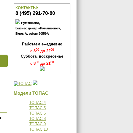
КОНТАКТЫ:
8 (495) 291-70-80
Румянцево,
Бизнес центр «Румянцево»,
Блок А, офис 905/9А
Работаем ежедневно
00
00
с 8
до 22
Суббота, воскресенье
00
00
с 8
до 21
Модели ТОПАС
ТОПАС 4
ТОПАС 5
ТОПАС 6
м.
ТОПАС 8
ТОПАС 9
ТОПАС 10