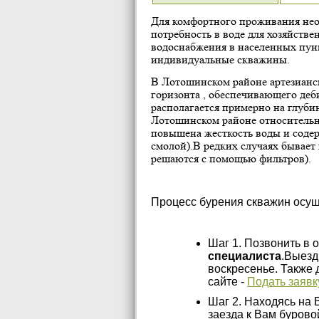
Для комфортного проживания нео
потребность в воде для хозяйств
водоснабжения в населенных пун
индивидуальные скважины.
В Лотошинском районе артезианск
горизонта , обеспечивающего деб
располагается примерно на глубин
Лотошинском районе относительно
повышена жесткость воды и соде
смолой).В редких случаях бывает
решаются с помощью фильтров).
Процесс бурения скважин осущ
Шаг 1. Позвонить в 
специалиста
.Выезд
воскресенье. Также 
сайте -
Подать заявк
Шаг 2. Находясь на 
заезда к Вам буровой