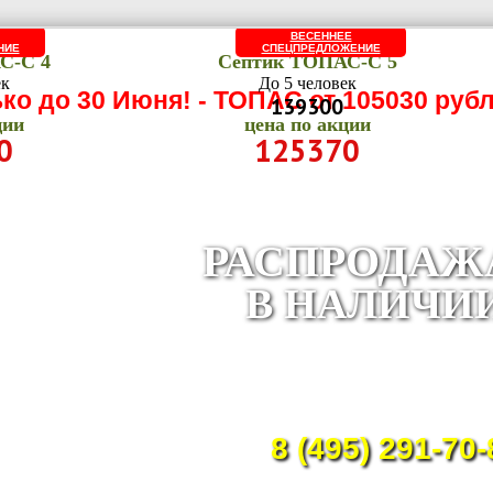
ВЕСЕННЕЕ
НИЕ
СПЕЦПРЕДЛОЖЕНИЕ
С-C 4
Септик ТОПАС-C 5
ек
До 5 человек
ко до 30 Июня! - ТОПАС от
105030 рубл
139300
ции
цена по акции
0
125370
РАСПРОДАЖ
В НАЛИЧИ
Приглашаем строител
организации и час
застройщиков к сотрудничес
8 (495) 291-70-