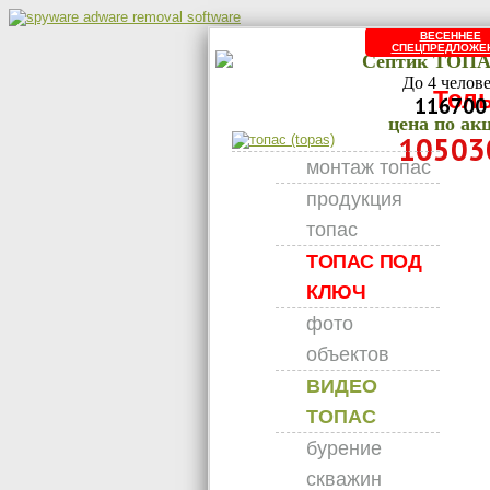
ВЕСЕННЕЕ
СПЕЦПРЕДЛОЖЕ
Септик ТОПА
До 4 челов
Толь
116700
цена по ак
10503
монтаж топас
продукция
топас
ТОПАС ПОД
КЛЮЧ
фото
объектов
ВИДЕО
ТОПАС
бурение
скважин