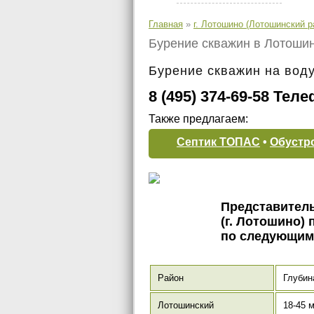
продукция
Главная
»
г. Лотошино (Лотошинский р
топаэро
Бурение скважин в Лотоши
экодренаж
Бурение скважин на воду
участка
8 (495) 374-69-58 Те
Также предлагаем:
Септик ТОПАС
•
Обустр
Представител
(г. Лотошино)
по следующим
Район
Глубин
Лотошинский
18-45 м