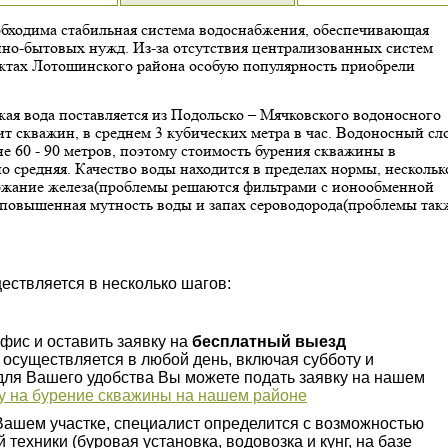
бходима стабильная система водоснабжения, обеспечивающая
енно-бытовых нужд. Из-за отсутствия централизованных систем
ктах Лотошинского района особую популярность приобрели
ая вода поставляется из Подольско – Мячковского водоносного
ит скважин, в среднем 3 кубических метра в час. Водоносный сл
е 60 - 90 метров, поэтому стоимость бурения скважины в
 средняя. Качество воды находится в пределах нормы, нескольк
ржание железа(проблемы решаются фильтрами с ионообменной
 повышенная мутность воды и запах сероводорода(проблемы так
ествляется в несколько шагов:
офис и оставить заявку на
бесплатный выезд
 осуществляется в любой день, включая субботу и
для Вашего удобства Вы можете подать заявку на нашем
у на бурение скважины на нашем районе
Вашем участке, специалист определится с возможностью
 техники (буровая установка, водовозка и кунг, на базе