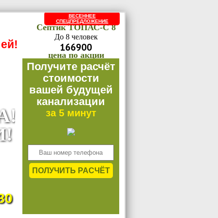
ВЕСЕННЕЕ
СПЕЦПРЕДЛОЖЕНИЕ
Септик ТОПАС-C 8
До 8 человек
ей!
166900
цена по акции
150210
Получите расчёт
стоимости
вашей будущей
канализации
А!
за 5 минут
И!
ьные
тных
ПОЛУЧИТЬ РАСЧЁТ
тву.
80