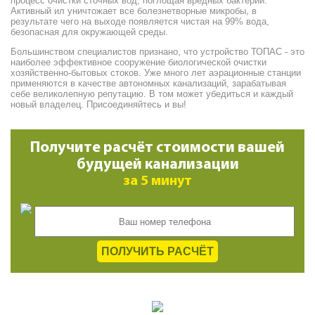
процесс очистки сточных вод, поглощая вредных бактерий.
Активный ил уничтожает все болезнетворные микробы, в
результате чего на выходе появляется чистая на 99% вода,
безопасная для окружающей среды.
Большинством специалистов признано, что устройство ТОПАС - это
наиболее эффективное сооружение биологической очистки
хозяйственно-бытовых стоков. Уже много лет аэрационные станции
применяются в качестве автономных канализаций, зарабатывая
себе великолепную репутацию. В том может убедиться и каждый
новый владелец. Присоединяйтесь и вы!
Получите расчёт стоимости вашей
будущей канализации
за 5 минут
ПОЛУЧИТЬ РАСЧЁТ