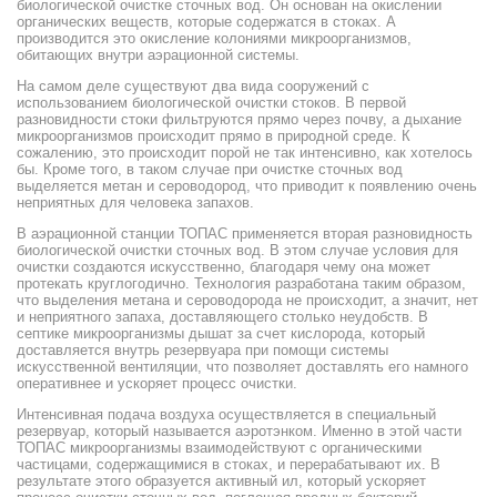
биологической очистке сточных вод. Он основан на окислении
органических веществ, которые содержатся в стоках. А
производится это окисление колониями микроорганизмов,
обитающих внутри аэрационной системы.
На самом деле существуют два вида сооружений с
использованием биологической очистки стоков. В первой
разновидности стоки фильтруются прямо через почву, а дыхание
микроорганизмов происходит прямо в природной среде. К
сожалению, это происходит порой не так интенсивно, как хотелось
бы. Кроме того, в таком случае при очистке сточных вод
выделяется метан и сероводород, что приводит к появлению очень
неприятных для человека запахов.
В аэрационной станции ТОПАС применяется вторая разновидность
биологической очистки сточных вод. В этом случае условия для
очистки создаются искусственно, благодаря чему она может
протекать круглогодично. Технология разработана таким образом,
что выделения метана и сероводорода не происходит, а значит, нет
и неприятного запаха, доставляющего столько неудобств. В
септике микроорганизмы дышат за счет кислорода, который
доставляется внутрь резервуара при помощи системы
искусственной вентиляции, что позволяет доставлять его намного
оперативнее и ускоряет процесс очистки.
Интенсивная подача воздуха осуществляется в специальный
резервуар, который называется аэротэнком. Именно в этой части
ТОПАС микроорганизмы взаимодействуют с органическими
частицами, содержащимися в стоках, и перерабатывают их. В
результате этого образуется активный ил, который ускоряет