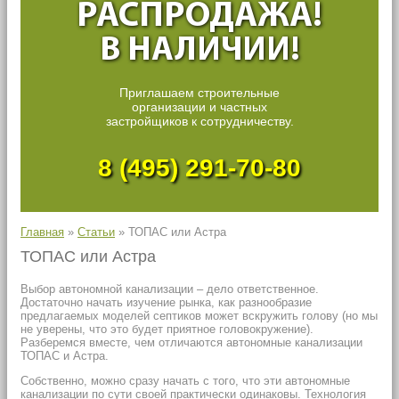
РАСПРОДАЖА!
В НАЛИЧИИ!
Приглашаем строительные
организации и частных
застройщиков к сотрудничеству.
8 (495) 291-70-80
Главная
»
Статьи
»
ТОПАС или Астра
ТОПАС или Астра
Выбор автономной канализации – дело ответственное.
Достаточно начать изучение рынка, как разнообразие
предлагаемых моделей септиков может вскружить голову (но мы
не уверены, что это будет приятное головокружение).
Разберемся вместе, чем отличаются автономные канализации
ТОПАС и Астра.
Собственно, можно сразу начать с того, что эти автономные
канализации по сути своей практически одинаковы. Технология