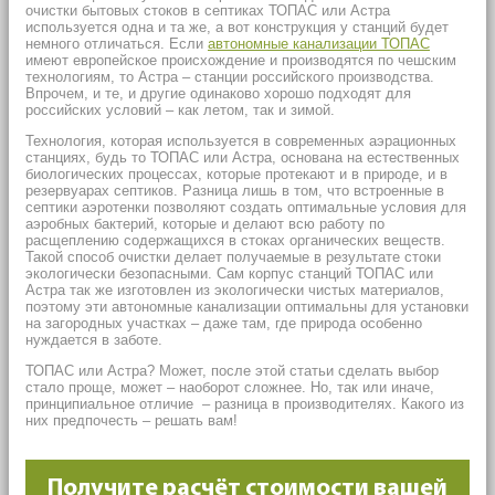
очистки бытовых стоков в септиках ТОПАС или Астра
используется одна и та же, а вот конструкция у станций будет
немного отличаться. Если
автономные канализации ТОПАС
имеют европейское происхождение и производятся по чешским
технологиям, то Астра – станции российского производства.
Впрочем, и те, и другие одинаково хорошо подходят для
российских условий – как летом, так и зимой.
Технология, которая используется в современных аэрационных
станциях, будь то ТОПАС или Астра, основана на естественных
биологических процессах, которые протекают и в природе, и в
резервуарах септиков. Разница лишь в том, что встроенные в
септики аэротенки позволяют создать оптимальные условия для
аэробных бактерий, которые и делают всю работу по
расщеплению содержащихся в стоках органических веществ.
Такой способ очистки делает получаемые в результате стоки
экологически безопасными. Сам корпус станций ТОПАС или
Астра так же изготовлен из экологически чистых материалов,
поэтому эти автономные канализации оптимальны для установки
на загородных участках – даже там, где природа особенно
нуждается в заботе.
ТОПАС или Астра? Может, после этой статьи сделать выбор
стало проще, может – наоборот сложнее. Но, так или иначе,
принципиальное отличие – разница в производителях. Какого из
них предпочесть – решать вам!
Получите расчёт стоимости вашей